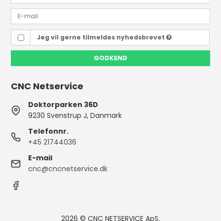
Jeg vil gerne tilmeldes nyhedsbrevet
GODKEND
CNC Netservice
Doktorparken 36D
9230 Svenstrup J, Danmark
Telefonnr.
+45 21744036
E-mail
cnc@cncnetservice.dk
2026 © CNC NETSERVICE ApS.