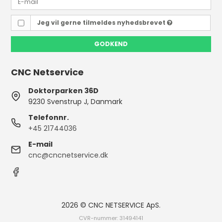
Jeg vil gerne tilmeldes nyhedsbrevet
GODKEND
CNC Netservice
Doktorparken 36D
9230 Svenstrup J, Danmark
Telefonnr.
+45 21744036
E-mail
cnc@cncnetservice.dk
2026 © CNC NETSERVICE ApS.
CVR-nummer: 31494141