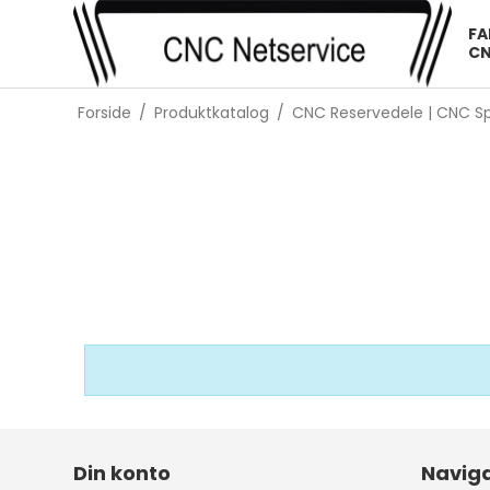
FA
CN
Forside
/
Produktkatalog
/
CNC Reservedele | CNC Sp
CNC
Din konto
Naviga