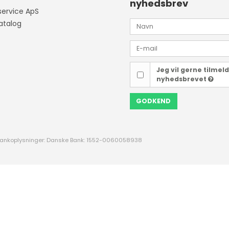
nyhedsbrev
NVRAM
O
ervice ApS
LSI CHIP FANUC
atalog
Pressostater
C
25 POL SUB-D
Jeg vil gerne tilmel
S
nyhedsbrevet
UPORT USB RS232
ISOLATOR OPTISK RS232
GODKEND
FANUC FUJITSU
RELOG
M
ankoplysninger: Danske Bank: 1552-0060058938
FUJI ELECTRIC
M
YASKAWA
T
MURRELEKTRONIK
METROL
DP CODE SWITCH
F
HÅNDHJULS BOKSE
T