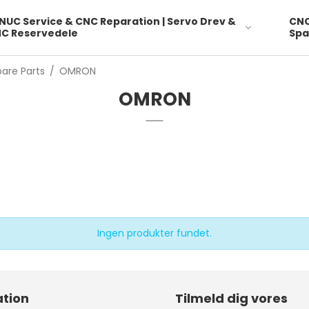
NUC Service & CNC Reparation | Servo Drev &
CNC
C Reservedele
Spa
are Parts
/
OMRON
SERVICE BESØG
FANUC
MECHANICAL LIMIT
E
OMRON
Service på Elektronik
SWITCH
MORI SEIKI
T
MAZAK MITSUBISHI
HAAS
MATSUURA YASKAWA
MITSUBISHI MORI SEIKI
Industri Batterier D - AA
- AAA - 2CR5 - 6LR61AD
SIEMENS
Ingen produkter fundet.
ROBOT
DAIKIN PCB
F
tion
Tilmeld dig vores
EPROM
M