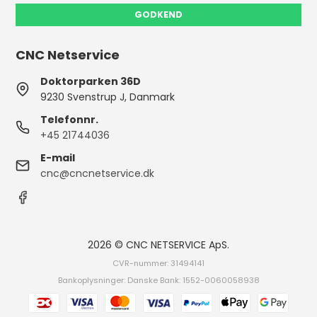
GODKEND
CNC Netservice
Doktorparken 36D
9230 Svenstrup J, Danmark
Telefonnr.
+45 21744036
E-mail
cnc@cncnetservice.dk
2026 © CNC NETSERVICE ApS.
CVR-nummer: 31494141
Bankoplysninger: Danske Bank: 1552-0060058938